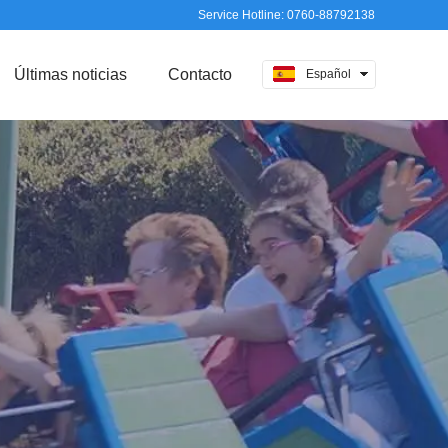
Service Hotline: 0760-88792138
Últimas noticias
Contacto
Español
中文
English
日本語
русский