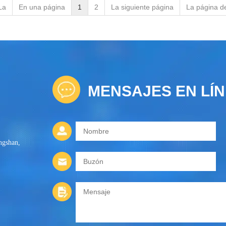
La
En una página
1
2
La siguiente página
La página d
MENSAJES EN LÍ
ngshan,