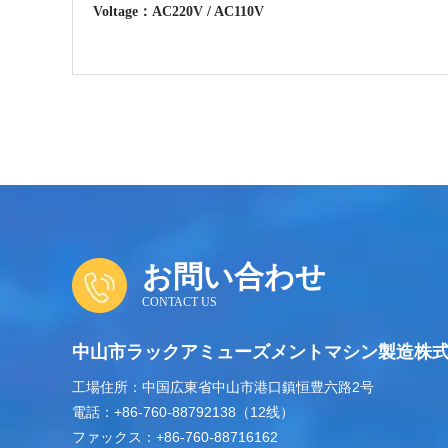
Voltage：AC220V / AC110V
お問い合わせ
CONTACT US
中山市ラックアミューズメントマシン製造株
2
工場住所：中国広東省中山市港口鎮恒豊六路
号
+86-760-88792138
12线
電話：
（
）
+86-760-88716162
ファックス：