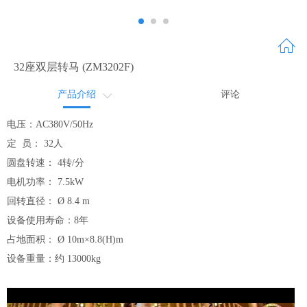
32座双层转马 (ZM3202F)
产品介绍
评论
画册
电压：AC380V/50Hz
定 员： 32人
圆盘转速： 4转/分
电机功率： 7.5kW
回转直径： Ø 8.4 m
设备使用寿命：8年
占地面积： Ø 10m×8.8(H)m
设备重量：约 13000kg